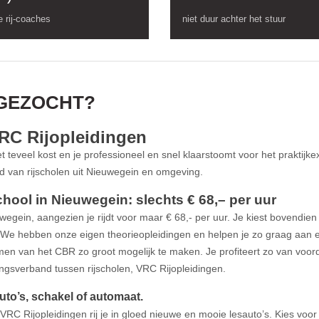
 rij-coaches
niet duur achter het stuur
 GEZOCHT?
VRC Rijopleidingen
iet teveel kost en je professioneel en snel klaarstoomt voor het praktij
 van rijscholen uit Nieuwegein en omgeving.
hool in Nieuwegein: slechts € 68,– per uur
uwegein, aangezien je rijdt voor maar € 68,- per uur. Je kiest bovendien 
den. We hebben onze eigen theorieopleidingen en helpen je zo graag aan 
men van het CBR zo groot mogelijk te maken. Je profiteert zo van voor
ngsverband tussen rijscholen, VRC Rijopleidingen.
to’s, schakel of automaat.
j VRC Rijopleidingen rij je in gloed nieuwe en mooie lesauto’s. Kies voor 