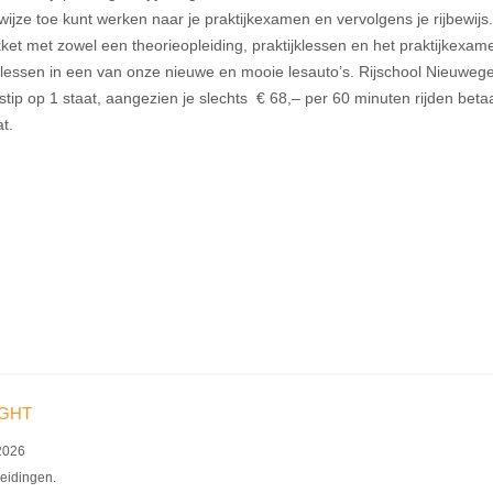
ijze toe kunt werken naar je praktijkexamen en vervolgens je rijbewijs.
pakket met zowel een theorieopleiding, praktijklessen en het praktijkexa
 lessen in een van onze nieuwe en mooie lesauto’s. Rijschool Nieuwege
et stip op 1 staat, aangezien je slechts € 68,– per 60 minuten rijden betaa
t.
GHT
2026
eidingen.