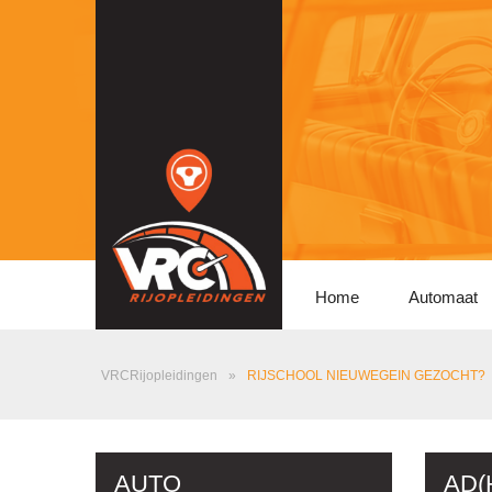
Home
Automaat
VRCRijopleidingen
»
RIJSCHOOL NIEUWEGEIN GEZOCHT?
AUTO
AD(