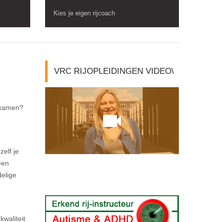
Kies je eigen rijcoach
VRC RIJOPLEIDINGEN VIDEO\
kexamen?
zelf je
een
delige
kwaliteit